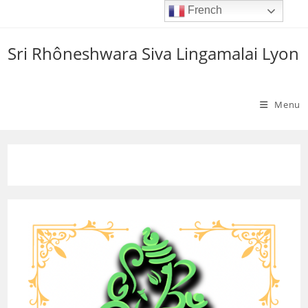
Skip
French
to
content
Sri Rhôneshwara Siva Lingamalai Lyon
Menu