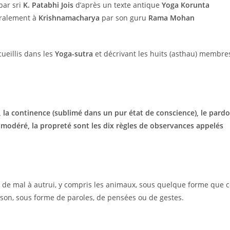
par sri
K. Patabhi Jois
d’après un texte antique
Yoga Korunta
oralement à
Krishnamacharya
par son guru
Rama Mohan
ueillis dans les
Yoga-sutra
et décrivant les huits (asthau) membre
er, la continence (sublimé dans un pur état de conscience), le pard
e modéré, la propreté sont les dix règles de observances appelés
re de mal à autrui, y compris les animaux, sous quelque forme que 
aison, sous forme de paroles, de pensées ou de gestes.