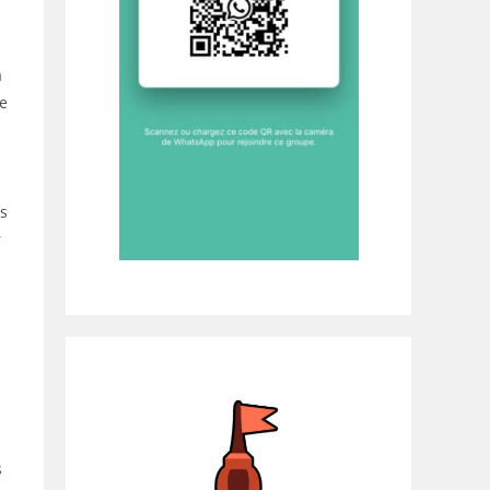
a
e
ns
r
s