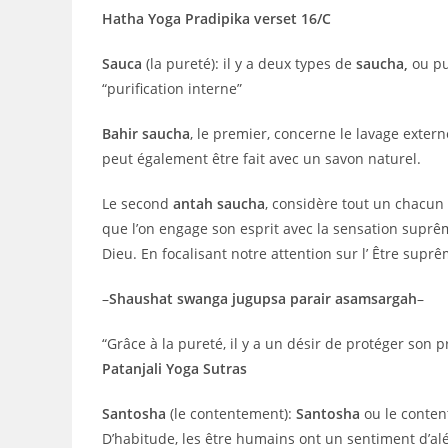
Hatha Yoga Pradipika verset 16/C
Sauca
(la pureté): il y a deux types de
saucha,
ou pu
“purification interne”
Bahir saucha
, le premier, concerne le lavage extern
peut également être fait avec un savon naturel.
Le second
antah saucha
, considère tout un chacun 
que l’on engage son esprit avec la sensation suprêm
Dieu. En focalisant notre attention sur l’ Être supr
–
Shaushat swanga jugupsa parair asamsargah
–
“Grâce à la pureté, il y a un désir de protéger son 
Patanjali Yoga Sutras
Santosha
(le contentement):
Santosha
ou le content
D’habitude, les être humains ont un sentiment d’a