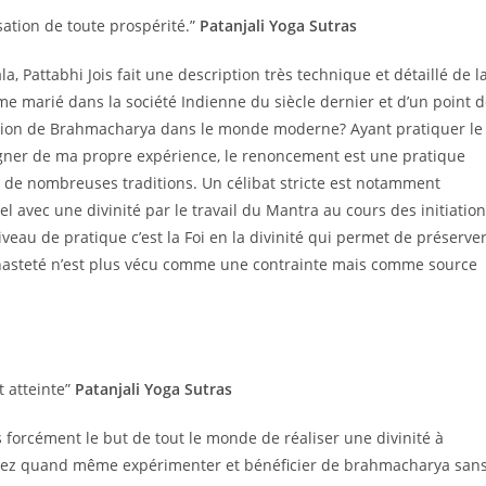
isation de toute prospérité.”
Patanjali Yoga Sutras
a, Pattabhi Jois fait une description très technique et détaillé de l
marié dans la société Indienne du siècle dernier et d’un point d
ication de Brahmacharya dans le monde moderne? Ayant pratiquer le
igner de ma propre expérience, le renoncement est une pratique
s de nombreuses traditions. Un célibat stricte est notamment
el avec une divinité par le travail du Mantra au cours des initiatio
veau de pratique c’est la Foi en la divinité qui permet de préserve
 le chasteté n’est plus vécu comme une contrainte mais comme source
t atteinte”
Patanjali Yoga Sutras
 forcément le but de tout le monde de réaliser une divinité à
ouvez quand même expérimenter et bénéficier de brahmacharya san