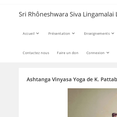
Skip
to
Sri Rhôneshwara Siva Lingamalai
content
Accueil
Présentation
Enseignements
Contactez nous
Faire un don
Connexion
Ashtanga Vinyasa Yoga de K. Pattabh