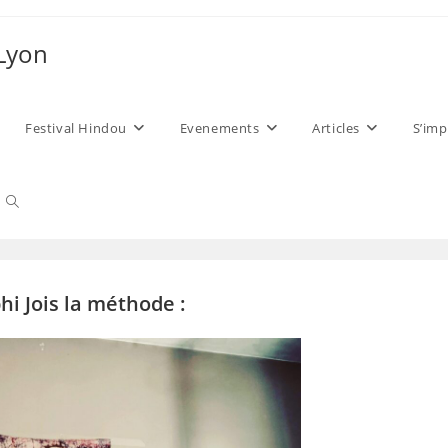
 Lyon
Festival Hindou
Evenements
Articles
S’imp
Toggle
website
i Jois la méthode :
search