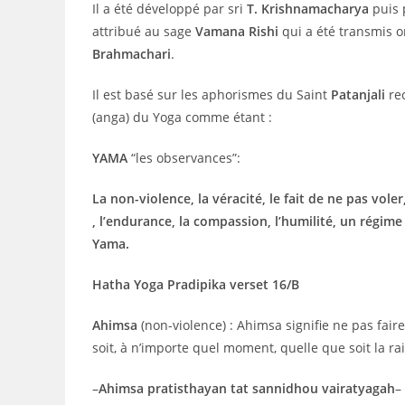
Il a été développé par sri
T. Krishnamacharya
puis 
attribué au sage
Vamana Rishi
qui a été transmis 
Brahmachari
.
Il est basé sur les aphorismes du Saint
Patanjali
rec
(anga) du Yoga comme étant :
YAMA
“les observances”:
La non-violence, la véracité, le fait de ne pas vol
, l’endurance, la compassion, l’humilité, un régim
Yama.
Hatha Yoga Pradipika verset 16/B
Ahimsa
(non-violence) : Ahimsa signifie ne pas fai
soit, à n’importe quel moment, quelle que soit la r
–
Ahimsa pratisthayan tat sannidhou vairatyagah
–