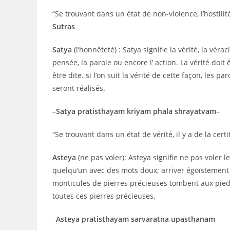
“Se trouvant dans un état de non-violence, l’hostil
Sutras
Satya
(l’honnêteté) : Satya signifie la vérité, la vérac
pensée, la parole ou encore l’ action. La vérité doi
être dite. si l’on suit la vérité de cette façon, les
seront réalisés.
–
Satya pratisthayam kriyam phala shrayatvam
–
“Se trouvant dans un état de vérité, il y a de la cert
Asteya
(ne pas voler): Asteya signifie ne pas voler 
quelqu’un avec des mots doux; arriver égoïstement à
monticules de pierres précieuses tombent aux pieds
toutes ces pierres précieuses.
–
Asteya pratisthayam sarvaratna upasthanam
–