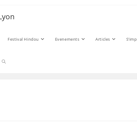
 Lyon
Festival Hindou
Evenements
Articles
S’imp
Toggle
website
search