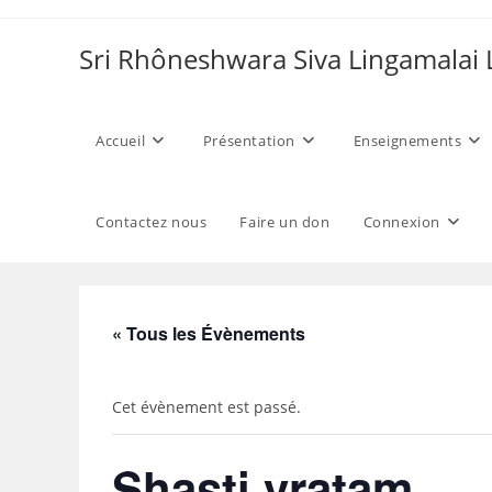
Skip
to
Sri Rhôneshwara Siva Lingamalai
content
Accueil
Présentation
Enseignements
Contactez nous
Faire un don
Connexion
« Tous les Évènements
Cet évènement est passé.
Shasti vratam