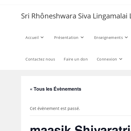
Skip
to
Sri Rhôneshwara Siva Lingamalai
content
Accueil
Présentation
Enseignements
Contactez nous
Faire un don
Connexion
« Tous les Évènements
Cet évènement est passé.
maasik Shivaratri