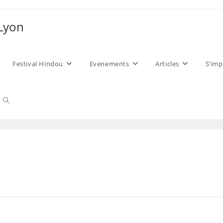
 Lyon
Festival Hindou
Evenements
Articles
S’imp
Toggle
website
search