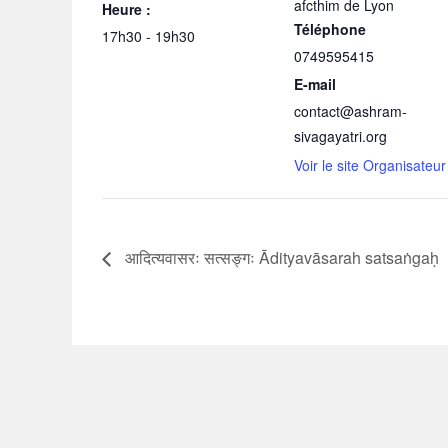
afcthim de Lyon
Heure :
Téléphone
17h30 - 19h30
0749595415
E-mail
contact@ashram-
sivagayatri.org
Voir le site Organisateur
आदित्यवासरः सत्सङ्गः Ādityavāsarah satsaṅgaḥ