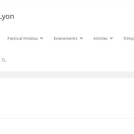
 Lyon
Festival Hindou
Evenements
Articles
S’imp
Toggle
website
search