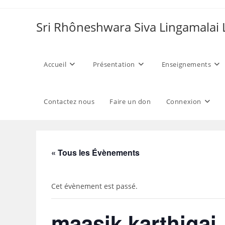
Skip
to
Sri Rhôneshwara Siva Lingamalai
content
Accueil
Présentation
Enseignements
Contactez nous
Faire un don
Connexion
« Tous les Évènements
Cet évènement est passé.
maasik karthigai