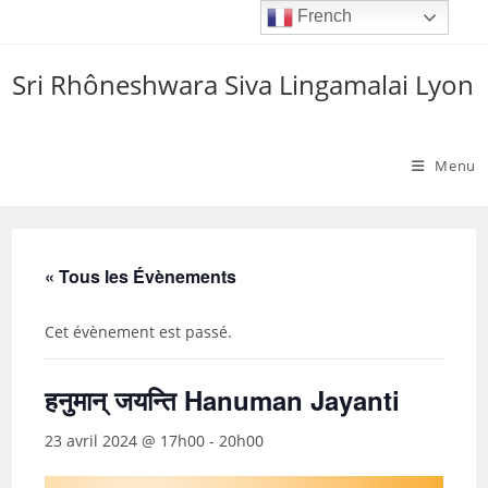
Skip
French
to
content
Sri Rhôneshwara Siva Lingamalai Lyon
Menu
« Tous les Évènements
Cet évènement est passé.
हनुमान् जयन्ति Hanuman Jayanti
23 avril 2024 @ 17h00
-
20h00