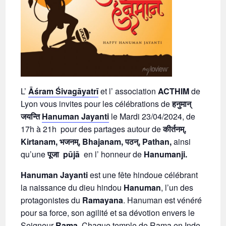
L’
Āśram Śivagāyatrī
et l’ association
ACTHIM
de
Lyon vous invites pour les célébrations de
हनुमान्
जयन्ति
Hanuman Jayanti
le Mardi 23/04/2024, de
17h à 21h pour des partages autour de
कीर्तनम्,
Kirtanam, भजनम्, Bhajanam, पठन्, Pathan,
ainsi
qu’une
पूजा
pūjā
en l’ honneur de
Hanumanji.
Hanuman Jayanti
est une fête hindoue célébrant
la naissance du dieu hindou
Hanuman
, l’un des
protagonistes du
Ramayana
. Hanuman est vénéré
pour sa force, son agilité et sa dévotion envers le
Seigneur
Rama
. Chaque temple de Rama en Inde