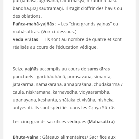
pūrṇamāsa, āgrayana, cāturmāsya, niruudha paśu
bandha,[32] sautrāmaṇi. Il s’agit d’offrir des havis ou
des oblations.
Pañca-mahā-yajñās
: – Les “cinq grands yajnas” ou
mahāsattras. (Voir ci-dessous.)
Veda-vrātas
: – Ils sont au nombre de quatre et sont
réalisés au cours de l’éducation védique.
Seize
yajñās
accomplis au cours de
samskāras
ponctuels : garbhādhānā, pumsavana, sīmanta,
jātakarma, nāmakaraṇa, annaprāśana, chudākarma /
caula, niskramana, karnavedha, vidyaarambha,
upanayana, keshanta, snātaka et vivāha, nisheka,
antyeshti. Ils sont spécifiés dans les Gṛhya Sūtrās.
Les cinq grands sacrifices védiques
(Mahasattra)
Bhuta-yajna
: Gâteaux alimentaires/ Sacrifice aux