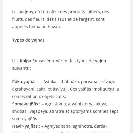
Les
yajnas
, où l’on offre des produits laitiers, des
fruits, des fleurs, des tissus et de l’argent, sont
appelés homa ou havan.
Types de yajnas
Les
Kalpa Sutras
énumèrent les types de
yajna
suivants :
Pāka-yajñās
: – Aṣtaka, sthālipāka, parvana, srāvaṇi,
āgrahayani, caitri et āsvīyuji. Ces yajñās impliquent la
consécration d’objets cuits.
Soma-yajñās
: – Agnistoma, atyajnistoma, uktya,
shodasi, vājapeya, atirātra et aptoryama sont les sept
soma-yajñās.
Havir-yajñās
: – Agniyādhāna, agnihotra, darśa-