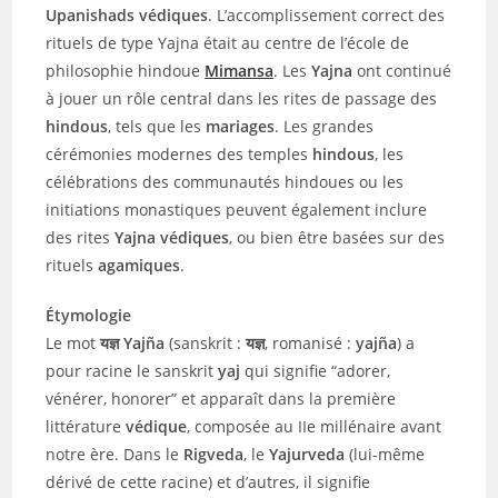
Upanishads védiques
. L’accomplissement correct des
rituels de type Yajna était au centre de l’école de
philosophie hindoue
Mimansa
. Les
Yajna
ont continué
à jouer un rôle central dans les rites de passage des
hindous
, tels que les
mariages
. Les grandes
cérémonies modernes des temples
hindous
, les
célébrations des communautés hindoues ou les
initiations monastiques peuvent également inclure
des rites
Yajna
védiques
, ou bien être basées sur des
rituels
agamiques
.
Étymologie
Le mot
यज्ञ Yajña
(sanskrit :
यज्ञ
, romanisé :
yajña
) a
pour racine le sanskrit
yaj
qui signifie “adorer,
vénérer, honorer” et apparaît dans la première
littérature
védique
, composée au IIe millénaire avant
notre ère. Dans le
Rigveda
, le
Yajurveda
(lui-même
dérivé de cette racine) et d’autres, il signifie