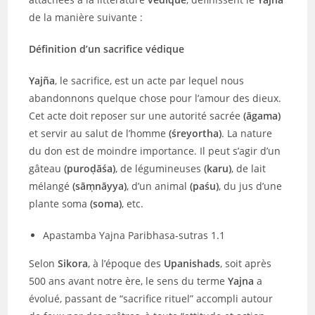
de la manière suivante :
Définition d’un sacrifice védique
Yajña
, le sacrifice, est un acte par lequel nous
abandonnons quelque chose pour l’amour des dieux.
Cet acte doit reposer sur une autorité sacrée
(āgama)
et servir au salut de l’homme
(śreyortha)
. La nature
du don est de moindre importance. Il peut s’agir d’un
gâteau
(puroḍāśa)
, de légumineuses
(karu)
, de lait
mélangé
(sāṃnāyya)
, d’un animal
(paśu)
, du jus d’une
plante soma
(soma)
, etc.
Apastamba Yajna Paribhasa-sutras 1.1
Selon
Sikora
, à l’époque des
Upanishads
, soit après
500 ans avant notre ère, le sens du terme
Yajna
a
évolué, passant de “sacrifice rituel” accompli autour