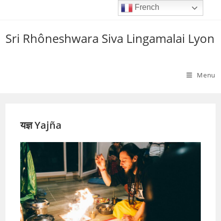
Skip
French
to
content
Sri Rhôneshwara Siva Lingamalai Lyon
Menu
यज्ञ Yajña