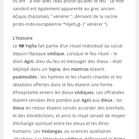
ils ont ” à voir avec l’eau plutôt qu’avec le feu ” Le mot
sanskrit est également apparenté au grec ancien
ἅζομαι (házomai), ” vénérer “, dérivant de la racine
proto-indo-européenne *Hyeh₂ǵ- (” vénérer “).
L’histoire
Le
यज्ञ Yajña
fait partie d’un rituel individuel ou social
depuis l’époque
védique
. Lorsque le feu rituel – le
divin
Agni
, dieu du feu et messager des dieux – était
déployé dans un
Yajna
, des
mantras
étaient
psalmodiés
; les hymnes et les chants chantés et les
oblations offertes dans le feu étaient une forme
d’hospitalité envers les dieux
védiques
. Les offrandes
étaient censées être portées par
Agni
aux
dieux
; les
dieux
en retour étaient censés accorder des bienfaits
et des bénédictions, et ainsi le rituel servait de moyen
d’échange spirituel entre les dieux et les êtres
humains. Les
Vedangas
, ou sciences auxiliaires
attachées à la littérature
védique
, définissent le
Yajna