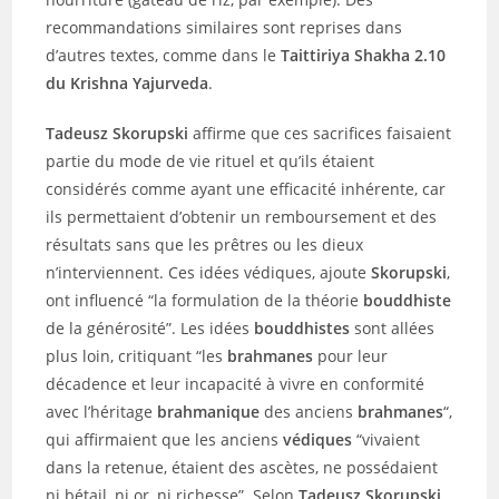
recommandations similaires sont reprises dans
d’autres textes, comme dans le
Taittiriya Shakha 2.10
du Krishna Yajurveda
.
Tadeusz Skorupski
affirme que ces sacrifices faisaient
partie du mode de vie rituel et qu’ils étaient
considérés comme ayant une efficacité inhérente, car
ils permettaient d’obtenir un remboursement et des
résultats sans que les prêtres ou les dieux
n’interviennent. Ces idées védiques, ajoute
Skorupski
,
ont influencé “la formulation de la théorie
bouddhiste
de la générosité”. Les idées
bouddhistes
sont allées
plus loin, critiquant “les
brahmanes
pour leur
décadence et leur incapacité à vivre en conformité
avec l’héritage
brahmanique
des anciens
brahmanes
“,
qui affirmaient que les anciens
védiques
“vivaient
dans la retenue, étaient des ascètes, ne possédaient
ni bétail, ni or, ni richesse”. Selon
Tadeusz Skorupski
,