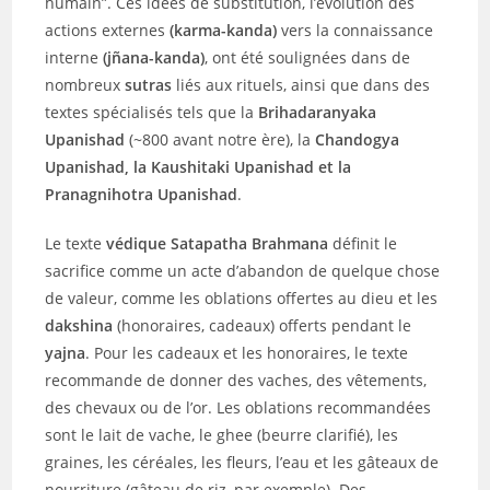
humain”. Ces idées de substitution, l’évolution des
actions externes
(karma-kanda)
vers la connaissance
interne
(jñana-kanda)
, ont été soulignées dans de
nombreux
sutras
liés aux rituels, ainsi que dans des
textes spécialisés tels que la
Brihadaranyaka
Upanishad
(~800 avant notre ère), la
Chandogya
Upanishad, la Kaushitaki Upanishad et la
Pranagnihotra Upanishad
.
Le texte
védique Satapatha Brahmana
définit le
sacrifice comme un acte d’abandon de quelque chose
de valeur, comme les oblations offertes au dieu et les
dakshina
(honoraires, cadeaux) offerts pendant le
yajna
. Pour les cadeaux et les honoraires, le texte
recommande de donner des vaches, des vêtements,
des chevaux ou de l’or. Les oblations recommandées
sont le lait de vache, le ghee (beurre clarifié), les
graines, les céréales, les fleurs, l’eau et les gâteaux de
nourriture (gâteau de riz, par exemple). Des